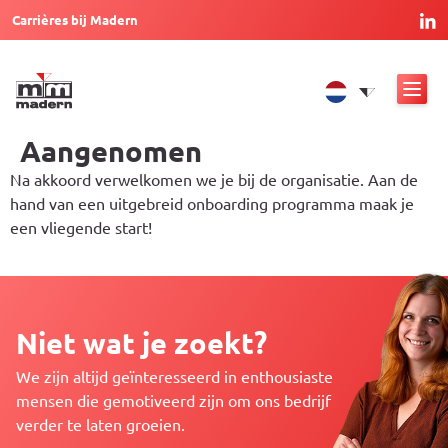
Carrières bij Madern
Aangenomen
Na akkoord verwelkomen we je bij de organisatie. Aan de
hand van een uitgebreid onboarding programma maak je
een vliegende start!
Niet wat je zoekt?
We zijn altijd geïnteresseerd in enthousiaste
mensen die gemotiveerd zijn om ons bedrijf
verder te laten groeien.