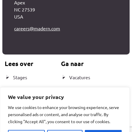
Apex
NC 27539
USA
careers@madern.com
Lees over
Ga naar
Stages
Vacatures
Testimonials
Vacatures –
We value your privacy
Nederland
Onze cultuur
We use cookies to enhance your browsing experience, serve
Vacatures – USA
personalised ads or content, and analyse our traffic. By
Contact
clicking "Accept All", you consent to our use of cookies.