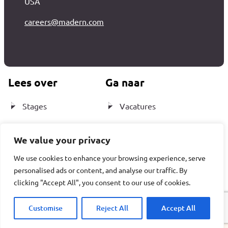
USA
careers@madern.com
Lees over
Ga naar
Stages
Vacatures
Testimonials
Vacatures –
We value your privacy
Nederland
Onze cultuur
We use cookies to enhance your browsing experience, serve
Vacatures – USA
personalised ads or content, and analyse our traffic. By
Contact
clicking "Accept All", you consent to our use of cookies.
Customise
Reject All
Accept All
© 2026 Madern -
Privacy statement
- Crealisatie by
The
MindOffice