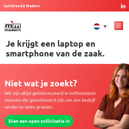
Carrières bij Madern
Je krijgt een laptop en
smartphone van de zaak.
Niet wat je zoekt?
We zijn altijd geïnteresseerd in enthousiaste
mensen die gemotiveerd zijn om ons bedrijf
verder te laten groeien.
Dien een open sollicitatie in